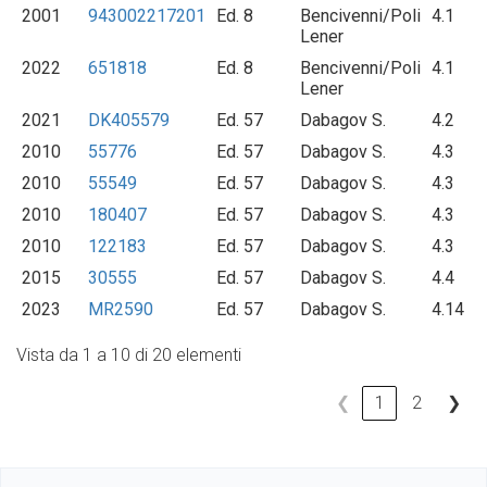
2001
943002217201
Ed. 8
Bencivenni/Poli
4.1
Lener
2022
651818
Ed. 8
Bencivenni/Poli
4.1
Lener
2021
DK405579
Ed. 57
Dabagov S.
4.2
2010
55776
Ed. 57
Dabagov S.
4.3
2010
55549
Ed. 57
Dabagov S.
4.3
2010
180407
Ed. 57
Dabagov S.
4.3
2010
122183
Ed. 57
Dabagov S.
4.3
2015
30555
Ed. 57
Dabagov S.
4.4
2023
MR2590
Ed. 57
Dabagov S.
4.14
Vista da 1 a 10 di 20 elementi
❮
1
2
❯