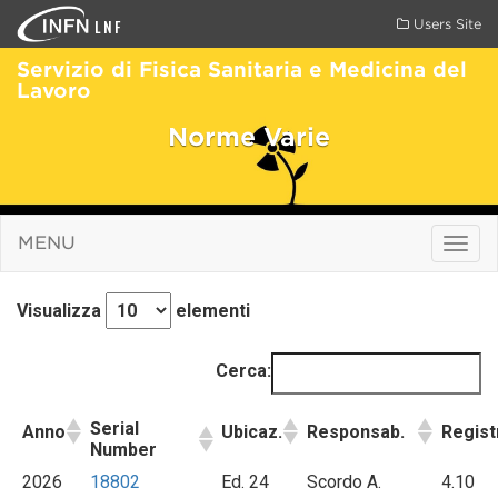
LNF
Users Site
Servizio di Fisica Sanitaria e Medicina del
Lavoro
Norme Varie
MENU
Togg
navig
Visualizza
elementi
Cerca:
Serial
Anno
Ubicaz.
Responsab.
Regist
Number
2026
18802
Ed. 24
Scordo A.
4.10